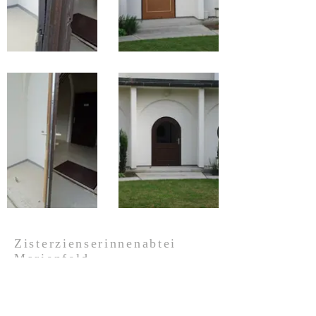
Zisterzienserinnenabtei
Marienfeld
Maria Roggendorf 49
2041 Wullersdorf
Tel.:
+43 (0) 2953 2430