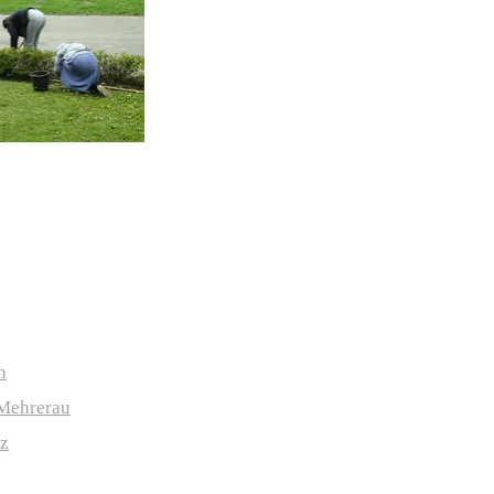
n
-Mehrerau
uz