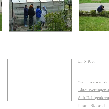
L I N K S:
Zisterzienserorde
Abtei Wettingen
Stift Heiligenkre
Priorat St. Josef