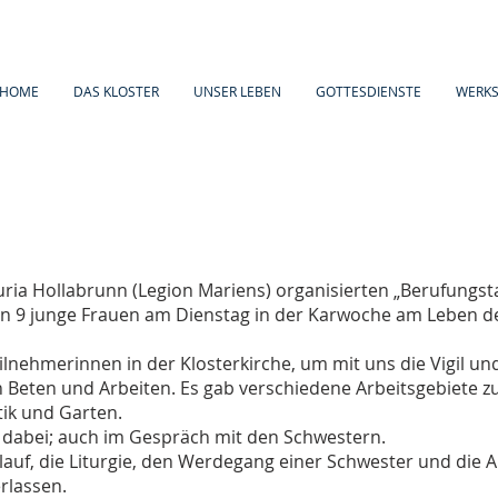
HOME
DAS KLOSTER
UNSER LEBEN
GOTTESDIENSTE
WERKS
ia Hollabrunn (Legion Mariens) organisierten „Berufungst
en 9 junge Frauen am Dienstag in der Karwoche am Leben de
lnehmerinnen in der Klosterkirche, um mit uns die Vigil un
Beten und Arbeiten. Es gab verschiedene Arbeitsgebiete z
tik und Garten.
rt dabei; auch im Gespräch mit den Schwestern.
lauf, die Liturgie, den Werdegang einer Schwester und die 
erlassen.