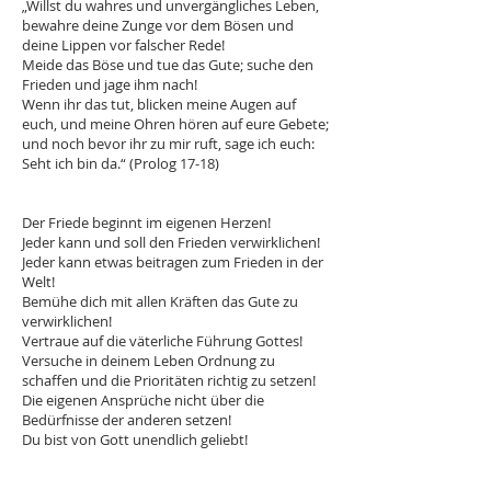
„Willst du wahres und unvergängliches Leben,
bewahre deine Zunge vor dem Bösen und
deine Lippen vor falscher Rede!
Meide das Böse und tue das Gute; suche den
Frieden und jage ihm nach!
Wenn ihr das tut, blicken meine Augen auf
euch, und meine Ohren hören auf eure Gebete;
und noch bevor ihr zu mir ruft, sage ich euch:
Seht ich bin da.“ (Prolog 17-18)
Der Friede beginnt im eigenen Herzen!
Jeder kann und soll den Frieden verwirklichen!
Jeder kann etwas beitragen zum Frieden in der
Welt!
Bemühe dich mit allen Kräften das Gute zu
verwirklichen!
Vertraue auf die väterliche Führung Gottes!
Versuche in deinem Leben Ordnung zu
schaffen und die Prioritäten richtig zu setzen!
Die eigenen Ansprüche nicht über die
Bedürfnisse der anderen setzen!
Du bist von Gott unendlich geliebt!