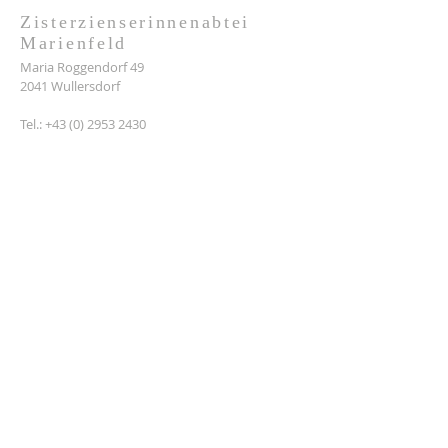
Zisterzienserinnenabtei
Marienfeld
Maria Roggendorf 49
2041 Wullersdorf
Tel.:
+43 (0) 2953 2430
info@kloster-marienfeld.at
L I N K S:
Zisterzienserorden
Abtei Wettingen-Mehrerau
Stift Heiligenkreuz
Priorat St. Josef
Legion Mariens